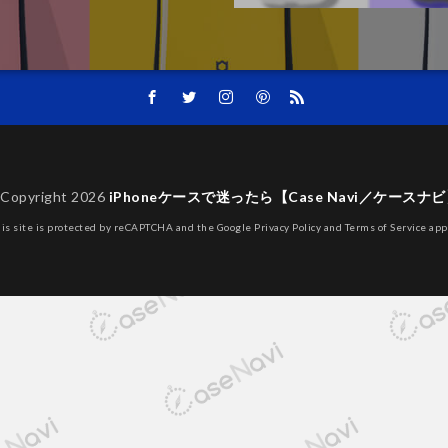
Copyright 2026
iPhoneケースで迷ったら【Case Navi／ケースナ
his site is protected by reCAPTCHA and the Google
Privacy Policy
and
Terms of Service
app