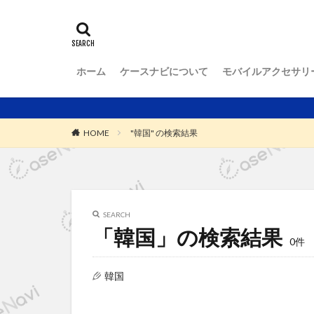
ホーム
ケースナビについて
モバイルアクセサリ
ケースの選び方
iPhoneケース
スマホケース（iPh
芸能人のスマホケ
スマホアクセサリ
iPadケース
AirPodsケース
Apple Watchケー
Apple Watchバン
AirTagケース
Switchケース
アイコスカバー
保護フィルム
充電機器
ハンディファン
HOME
"韓国" の検索結果
SEARCH
「韓国」の検索結果
0件
韓国