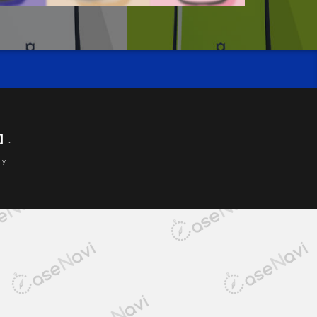
ビ】
.
ly.