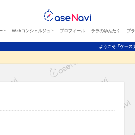
ー
Webコンシェルジュ
プロフィール
ララのゆんたく
プラ
one以外）
ース
ー
ス
ド
Webコンシェルジュの利用事例
ようこそ「ケースナビ」へ！某有名ス